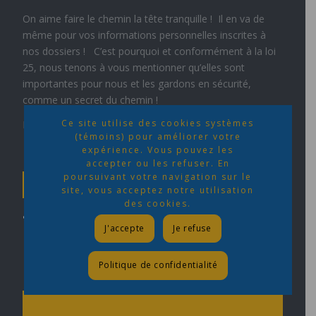
On aime faire le chemin la tête tranquille ! Il en va de
même pour vos informations personnelles inscrites à
nos dossiers ! C’est pourquoi et conformément à la loi
25, nous tenons à vous mentionner qu’elles sont
importantes pour nous et les gardons en sécurité,
comme un secret du chemin !
Ce site utilise des cookies systèmes
LIRE LA SUITE >
(témoins) pour améliorer votre
expérience. Vous pouvez les
accepter ou les refuser. En
poursuivant votre navigation sur le
CONDITONS GÉNÉRALES
site, vous acceptez notre utilisation
des cookies.
• Conditions générales
J'accepte
Je refuse
Politique de confidentialité
NOUS JOINDRE