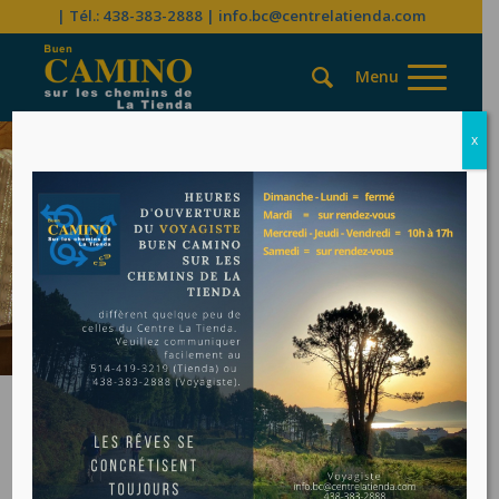
| Tél.: 438-383-2888
|
info.bc@centrelatienda.com
x
CIRCUIT DE 2
SEMAINES À PIED
CHEMIN DE
COMPOSTELLE
«CAMINO
FRANCÉS» |