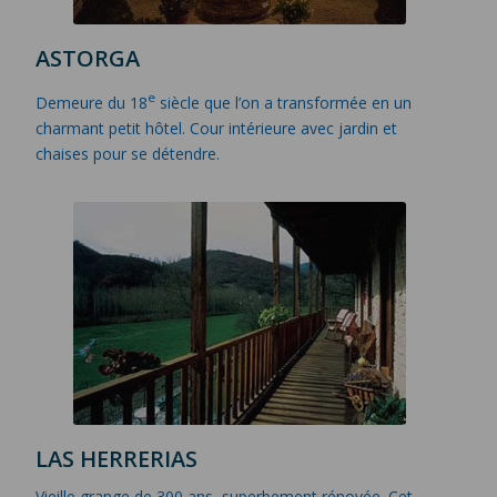
ASTORGA
e
Demeure du 18
siècle que l’on a transformée en un
charmant petit hôtel. Cour intérieure avec jardin et
chaises pour se détendre.
LAS HERRERIAS
Vieille grange de 300 ans, superbement rénovée. Cet