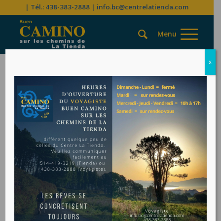
| Tél.: 438-383-2888
|
info.bc@centrelatienda.com
x